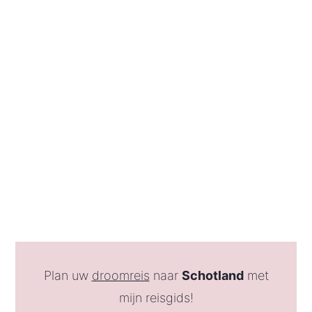
Plan uw
droomreis
naar
Schotland
met
mijn reisgids!