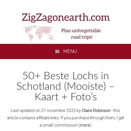
Skip
Skip
Skip
to
to
to
main
secondary
footer
content
menu
MENU
50+ Beste Lochs in
Schotland (Mooiste) –
Kaart + Foto’s
Last updated on
21 november 2023
by
Claire Robinson
- this
article contains affiliate links. If you purchase through them, I get
a small commission (
more
)