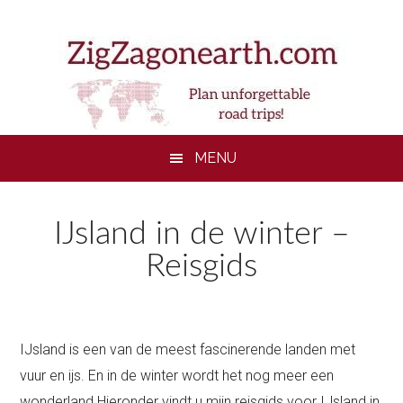
Skip
Skip
Skip
to
to
to
main
secondary
footer
content
menu
MENU
IJsland in de winter –
Reisgids
IJsland is een van de meest fascinerende landen met
vuur en ijs. En in de winter wordt het nog meer een
wonderland.Hieronder vindt u mijn reisgids voor IJsland in