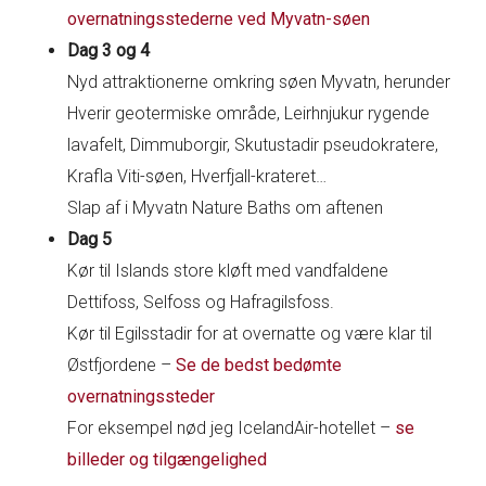
overnatningsstederne ved Myvatn-søen
Dag 3 og 4
Nyd attraktionerne omkring søen Myvatn, herunder
Hverir geotermiske område, Leirhnjukur rygende
lavafelt, Dimmuborgir, Skutustadir pseudokratere,
Krafla Viti-søen, Hverfjall-krateret…
Slap af i Myvatn Nature Baths om aftenen
Dag 5
Kør til Islands store kløft med vandfaldene
Dettifoss, Selfoss og Hafragilsfoss.
Kør til Egilsstadir for at overnatte og være klar til
Østfjordene –
Se de bedst bedømte
overnatningssteder
For eksempel nød jeg IcelandAir-hotellet –
se
billeder og tilgængelighed