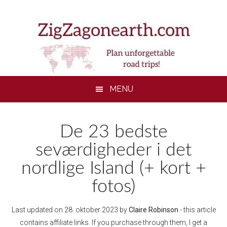
Skip
Skip
Skip
to
to
to
main
secondary
footer
content
menu
MENU
De 23 bedste
seværdigheder i det
nordlige Island (+ kort +
fotos)
Last updated on
28. oktober 2023
by
Claire Robinson
- this article
contains affiliate links. If you purchase through them, I get a