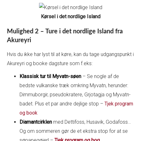
Kørsel i det nordlige Island
Mulighed 2 – Ture i det nordlige Island fra
Akureyri
Hvis du ikke har lyst til at køre, kan du tage udgangspunkt i
Akureyri og booke dagsture som f.eks:
Klassisk tur til Myvatn-søen
– Se nogle af de
bedste vulkanske træk omkring Myvatn, herunder:
Dimmuborgir, pseudokratere, Grjotagja og Myvatn-
badet. Plus et par andre dejlige stop –
Tjek program
og book
Diamantcirklen
med Dettifoss, Husavik, Godafoss…
Og om sommeren gør de et ekstra stop for at se
søpapegøjer! –
Tjek program og bog