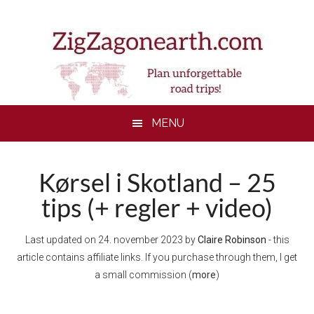
Skip
Skip
Skip
to
to
to
main
secondary
footer
content
menu
MENU
Kørsel i Skotland – 25
tips (+ regler + video)
Last updated on
24. november 2023
by
Claire Robinson
- this
article contains affiliate links. If you purchase through them, I get
a small commission (
more
)