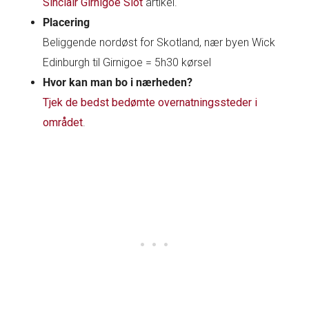
Sinclair Girnigoe Slot
artikel.
Placering
Beliggende nordøst for Skotland, nær byen Wick
Edinburgh til Girnigoe = 5h30 kørsel
Hvor kan man bo i nærheden?
Tjek de bedst bedømte overnatningssteder i
området
.