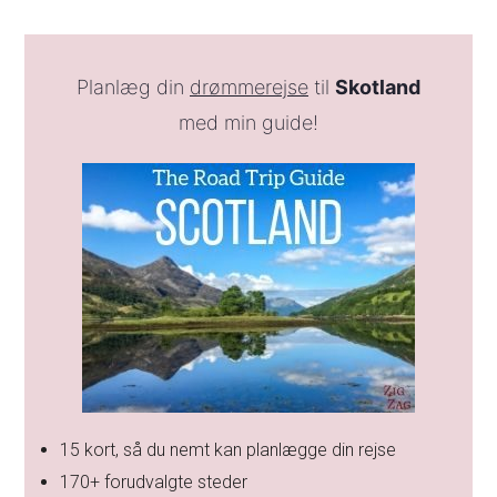
Planlæg din
drømmerejse
til
Skotland
med min guide!
15 kort, så du nemt kan planlægge din rejse
170+ forudvalgte steder