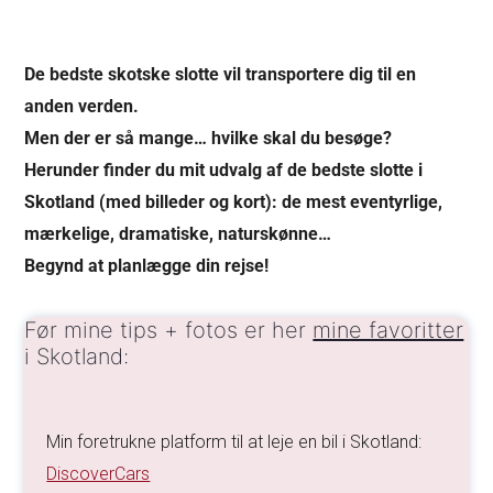
De bedste skotske slotte vil transportere dig til en
anden verden.
Men der er så mange… hvilke skal du besøge?
Herunder finder du mit udvalg af de bedste slotte i
Skotland (med billeder og kort): de mest eventyrlige,
mærkelige, dramatiske, naturskønne…
Begynd at planlægge din rejse!
Før mine tips + fotos er her
mine favoritter
i Skotland:
Min foretrukne platform til at leje en bil i Skotland:
DiscoverCars