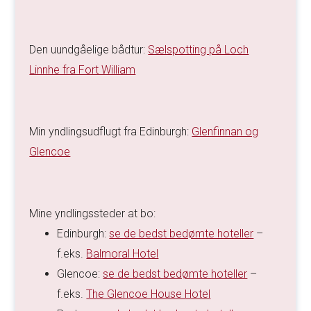
Den uundgåelige bådtur:
Sælspotting på Loch
Linnhe fra Fort William
Min yndlingsudflugt fra Edinburgh:
Glenfinnan og
Glencoe
Mine yndlingssteder at bo:
Edinburgh:
se de bedst bedømte hoteller
–
f.eks.
Balmoral Hotel
Glencoe:
se de bedst bedømte hoteller
–
f.eks.
The Glencoe House Hotel