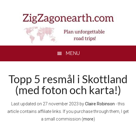
Skip
Skip
Skip
to
to
to
main
secondary
footer
content
menu
MENU
Topp 5 resmål i Skottland
(med foton och karta!)
Last updated on
27 november 2023
by
Claire Robinson
- this
article contains affiliate links. If you purchase through them, I get
a small commission (
more
)