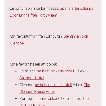
En båttur som inte får missas:
Spana efter sälar på
Loch Linnhe från Fort William
Min favoritutflykt från Edinburgh:
Glenfinnan och
Glencoe
Mina favoritställen att bo på:
Edinburgh:
se bäst rankade hotell
– t.ex.
Balmoral Hotel
Glencoe:
se bäst rankade hotell
– t.ex.
The
Glencoe House Hotel
Portree:
se bäst rankade hotell
– t.ex.
The
Cuillin Hills Hotel