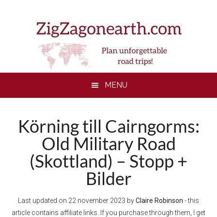
Skip
Skip
Skip
to
to
to
main
secondary
footer
content
menu
MENU
Körning till Cairngorms:
Old Military Road
(Skottland) – Stopp +
Bilder
Last updated on
22 november 2023
by
Claire Robinson
- this
article contains affiliate links. If you purchase through them, I get