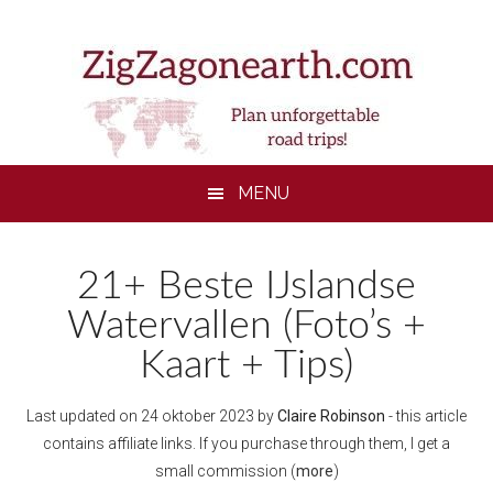
Skip
Skip
Skip
to
to
to
main
secondary
footer
content
menu
MENU
21+ Beste IJslandse
Watervallen (Foto’s +
Kaart + Tips)
Last updated on
24 oktober 2023
by
Claire Robinson
- this article
contains affiliate links. If you purchase through them, I get a
small commission (
more
)