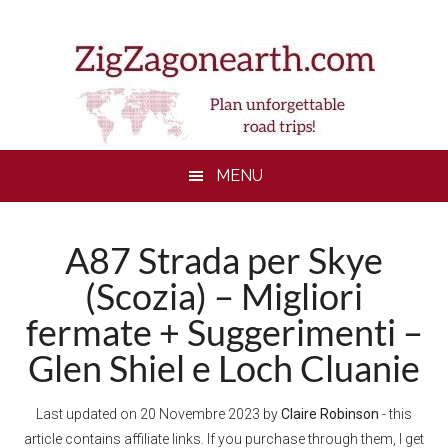
Skip
Skip
Skip
to
to
to
main
secondary
footer
content
menu
MENU
A87 Strada per Skye
(Scozia) – Migliori
fermate + Suggerimenti –
Glen Shiel e Loch Cluanie
Last updated on
20 Novembre 2023
by
Claire Robinson
- this
article contains affiliate links. If you purchase through them, I get