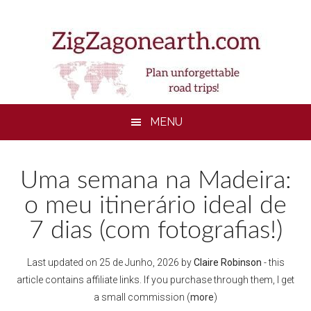
Skip
Skip
Skip
to
to
to
main
secondary
footer
content
menu
MENU
Uma semana na Madeira:
o meu itinerário ideal de
7 dias (com fotografias!)
Last updated on
25 de Junho, 2026
by
Claire Robinson
- this
article contains affiliate links. If you purchase through them, I get
a small commission (
more
)