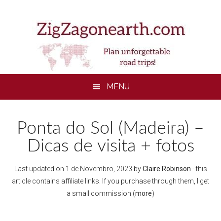
Skip
Skip
Skip
to
to
to
main
secondary
footer
content
menu
MENU
Ponta do Sol (Madeira) –
Dicas de visita + fotos
Last updated on
1 de Novembro, 2023
by
Claire Robinson
- this
article contains affiliate links. If you purchase through them, I get
a small commission (
more
)