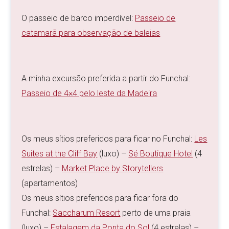
O passeio de barco imperdível:
Passeio de
catamarã para observação de baleias
A minha excursão preferida a partir do Funchal:
Passeio de 4×4 pelo leste da Madeira
Os meus sítios preferidos para ficar no Funchal:
Les
Suites at the Cliff Bay
(luxo) –
Sé Boutique Hotel
(4
estrelas) –
Market Place by Storytellers
(apartamentos)
Os meus sítios preferidos para ficar fora do
Funchal:
Saccharum Resort
perto de uma praia
(luxo) –
Estalagem da Ponta do Sol
(4 estrelas) –