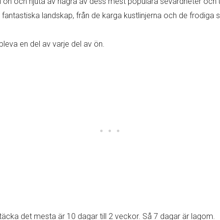
ck i ön och njuta av några av dess mest populära sevärdheter och 
fantastiska landskap, från de karga kustlinjerna och de frodiga
pleva en del av varje del av ön.
tt täcka det mesta är 10 dagar till 2 veckor. Så 7 dagar är lagom.