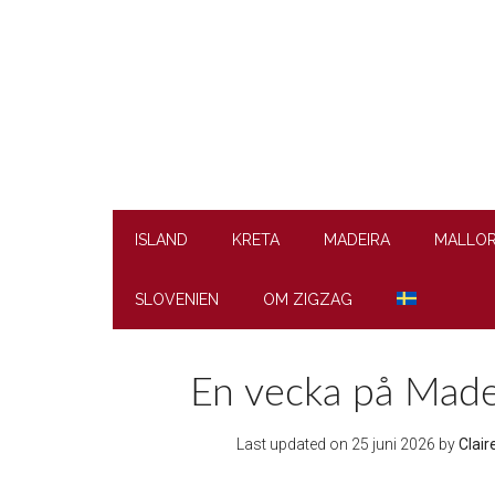
Skip
Skip
Skip
to
to
to
main
secondary
footer
content
menu
ISLAND
KRETA
MADEIRA
MALLO
SLOVENIEN
OM ZIGZAG
En vecka på Madei
Last updated on
25 juni 2026
by
Clair