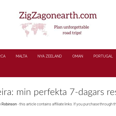
RCA
MALTA
NYA ZEELAND
OMAN
PORTUGAL
ra: min perfekta 7-dagars res
e Robinson
- this article contains affiliate links. If you purchase through