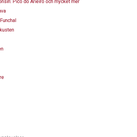
onsin: Pico do Arieiro och mycket mer
ava
 Funchal
tkusten
en
re