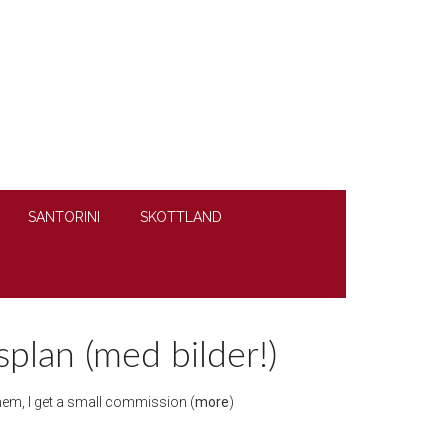
SANTORINI
SKOTTLAND
plan (med bilder!)
 them, I get a small commission (
more
)