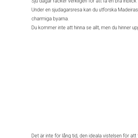
Sju dagar räcker verkligen för att få en bra inbli
Under en sjudagarsresa kan du utforska Madeiras 
charmiga byarna.
Du kommer inte att hinna se allt, men du hinner up
Det är inte för lång tid, den ideala vistelsen för a