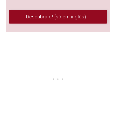
Descubra-o! (só em inglês)