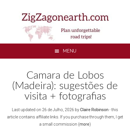
Skip
Skip
Skip
Skip
to
to
to
to
main
secondary
primary
footer
content
menu
sidebar
MENU
Camara de Lobos
(Madeira): sugestões de
visita + fotografias
Last updated on
26 de Julho, 2026
by
Claire Robinson
- this
article contains affiliate links. If you purchase through them, I get
a small commission (
more
)