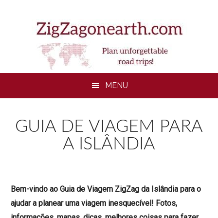
Skip
Skip
Skip
to
to
to
main
secondary
footer
content
menu
MENU
GUIA DE VIAGEM PARA
A ISLÂNDIA
Bem-vindo ao Guia de Viagem ZigZag da Islândia para o
ajudar a planear uma viagem inesquecível! Fotos,
informações, mapas, dicas, melhores coisas para fazer,