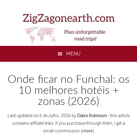
Skip
Skip
Skip
to
to
to
main
secondary
footer
content
menu
MENU
Onde ficar no Funchal: os
10 melhores hotéis +
zonas (2026)
Last updated on
6 de Julho, 2026
by
Claire Robinson
- this article
contains affiliate links. If you purchase through them, I get a
small commission (
more
)