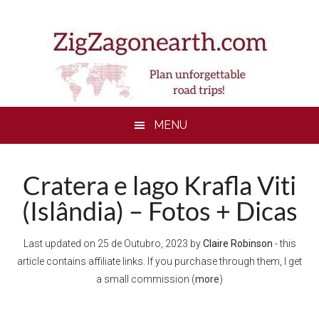
Skip
Skip
Skip
to
to
to
main
secondary
footer
content
menu
MENU
Cratera e lago Krafla Viti
(Islândia) – Fotos + Dicas
Last updated on
25 de Outubro, 2023
by
Claire Robinson
- this
article contains affiliate links. If you purchase through them, I get
a small commission (
more
)