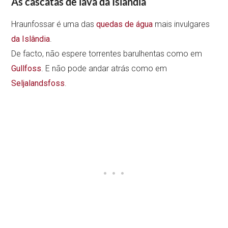
As cascatas de lava da Islândia
Hraunfossar é uma das
quedas de água
mais invulgares
da Islândia
.
De facto, não espere torrentes barulhentas como em
Gullfoss
. E não pode andar atrás como em
Seljalandsfoss
.