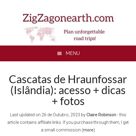
Skip
Skip
Skip
to
to
to
main
secondary
footer
content
menu
MENU
Cascatas de Hraunfossar
(Islândia): acesso + dicas
+ fotos
Last updated on
26 de Outubro, 2023
by
Claire Robinson
- this
article contains affiliate links. If you purchase through them, I get
a small commission (
more
)