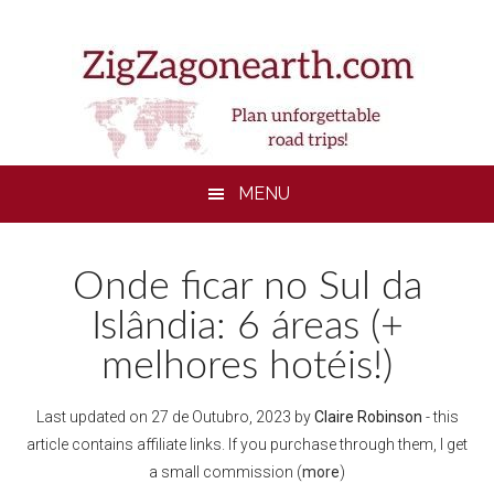
Skip
Skip
Skip
to
to
to
main
secondary
footer
content
menu
MENU
Onde ficar no Sul da
Islândia: 6 áreas (+
melhores hotéis!)
Last updated on
27 de Outubro, 2023
by
Claire Robinson
- this
article contains affiliate links. If you purchase through them, I get
a small commission (
more
)