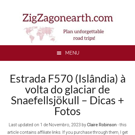
Skip
Skip
Skip
to
to
to
main
secondary
footer
content
menu
MENU
Estrada F570 (Islândia) à
volta do glaciar de
Snaefellsjökull – Dicas +
Fotos
Last updated on
1 de Novembro, 2023
by
Claire Robinson
- this
article contains affiliate links. If you purchase through them, I get