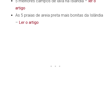
5 melhores campos de lava na Islândia –
ler o
artigo
As 5 praias de areia preta mais bonitas da Islândia
–
Ler o artigo