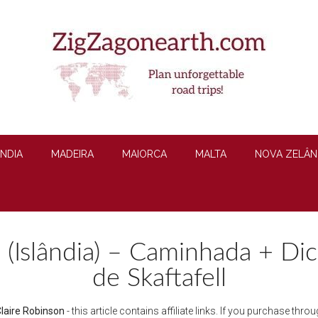
ÂNDIA
MADEIRA
MAIORCA
MALTA
NOVA ZELÂN
 (Islândia) – Caminhada + Di
de Skaftafell
laire Robinson
- this article contains affiliate links. If you purchase th