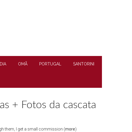
DIA
OMÃ
PORTUGAL
SANTORINI
cas + Fotos da cascata
rough them, I get a small commission (
more
)