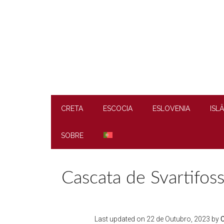
Skip
Skip
Skip
to
to
to
main
secondary
footer
content
menu
CRETA
ESCOCIA
ESLOVENIA
ISL
SOBRE
Cascata de Svartifoss
Last updated on
22 de Outubro, 2023
by
C