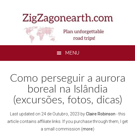
Skip
Skip
Skip
to
to
to
main
secondary
footer
content
menu
MENU
Como perseguir a aurora
boreal na Islândia
(excursões, fotos, dicas)
Last updated on
24 de Outubro, 2023
by
Claire Robinson
- this
article contains affiliate links. If you purchase through them, I get
a small commission (
more
)