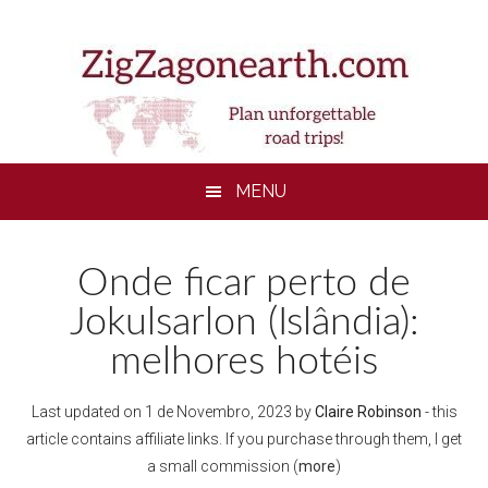
Skip
Skip
Skip
to
to
to
main
secondary
footer
content
menu
MENU
Onde ficar perto de
Jokulsarlon (Islândia):
melhores hotéis
Last updated on
1 de Novembro, 2023
by
Claire Robinson
- this
article contains affiliate links. If you purchase through them, I get
a small commission (
more
)