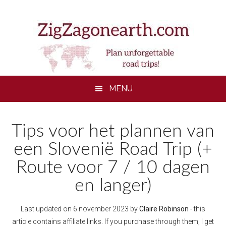
Skip
Skip
Skip
to
to
to
main
secondary
footer
content
menu
MENU
Tips voor het plannen van
een Slovenië Road Trip (+
Route voor 7 / 10 dagen
en langer)
Last updated on
6 november 2023
by
Claire Robinson
- this
article contains affiliate links. If you purchase through them, I get