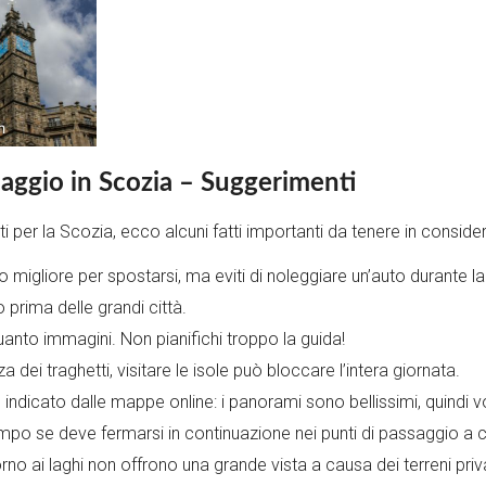
 viaggio in Scozia – Suggerimenti
riti per la Scozia, ecco alcuni fatti importanti da tenere in cons
 migliore per spostarsi, ma eviti di noleggiare un’auto durante l
prima delle grandi città.
anto immagini. Non pianifichi troppo la guida!
a dei traghetti, visitare le isole può bloccare l’intera giornata.
ndicato dalle mappe online: i panorami sono bellissimi, quindi vor
po se deve fermarsi in continuazione nei punti di passaggio a c
no ai laghi non offrono una grande vista a causa dei terreni privat