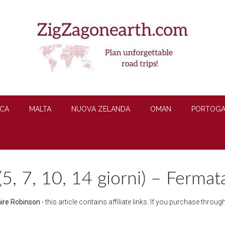
CA
MALTA
NUOVA ZELANDA
OMAN
PORTOGA
 (5, 7, 10, 14 giorni) – Ferma
aire Robinson
- this article contains affiliate links. If you purchase thro