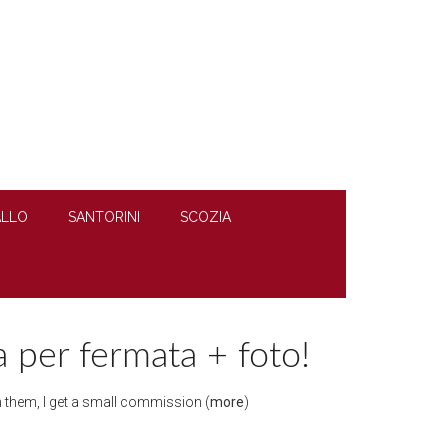
LLO
SANTORINI
SCOZIA
ta per fermata + foto!
ugh them, I get a small commission (
more
)