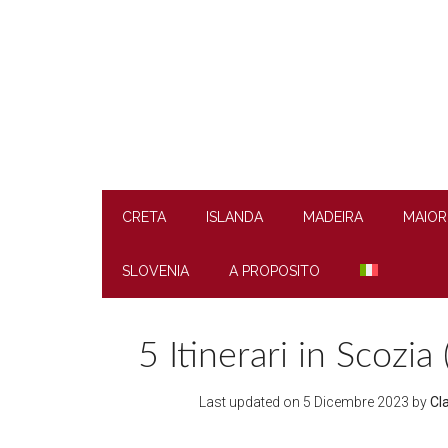
Skip
Skip
Skip
to
to
to
main
secondary
footer
content
menu
CRETA
ISLANDA
MADEIRA
MAIOR
SLOVENIA
A PROPOSITO
5 Itinerari in Scozia
Last updated on
5 Dicembre 2023
by
Cl