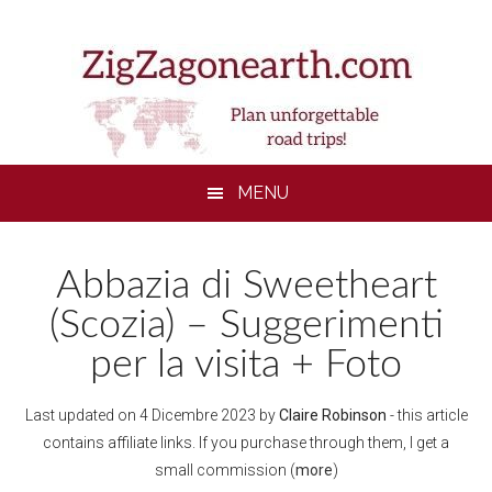
Skip
Skip
Skip
to
to
to
main
secondary
footer
content
menu
MENU
Abbazia di Sweetheart
(Scozia) – Suggerimenti
per la visita + Foto
Last updated on
4 Dicembre 2023
by
Claire Robinson
- this article
contains affiliate links. If you purchase through them, I get a
small commission (
more
)