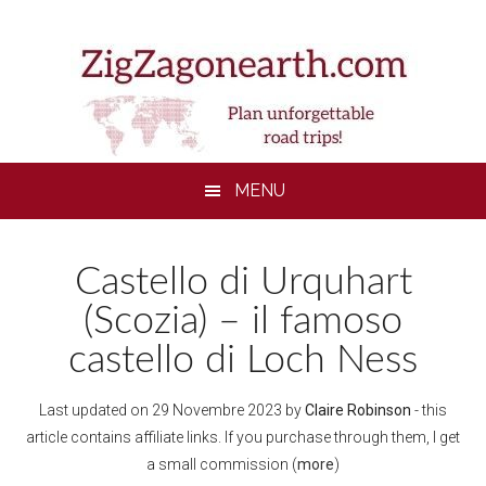
Skip
Skip
Skip
to
to
to
main
secondary
footer
content
menu
MENU
Castello di Urquhart
(Scozia) – il famoso
castello di Loch Ness
Last updated on
29 Novembre 2023
by
Claire Robinson
- this
article contains affiliate links. If you purchase through them, I get
a small commission (
more
)