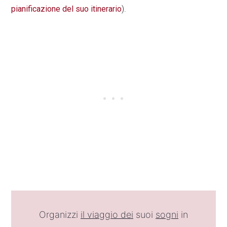
pianificazione del suo itinerario
).
Organizzi
il viaggio dei
suoi
sogni
in