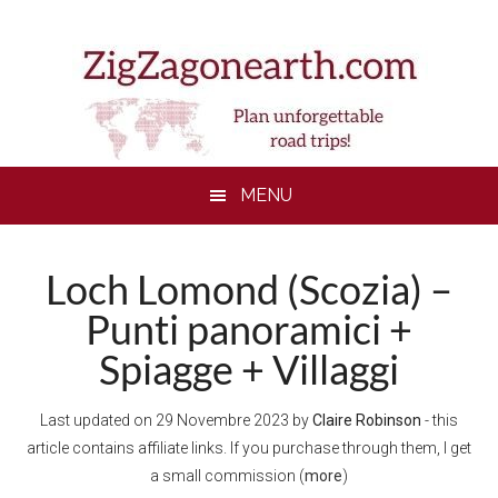
Skip
Skip
Skip
to
to
to
main
secondary
footer
content
menu
MENU
Loch Lomond (Scozia) –
Punti panoramici +
Spiagge + Villaggi
Last updated on
29 Novembre 2023
by
Claire Robinson
- this
article contains affiliate links. If you purchase through them, I get
a small commission (
more
)