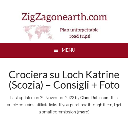
Skip
Skip
Skip
to
to
to
main
secondary
footer
content
menu
MENU
Crociera su Loch Katrine
(Scozia) – Consigli + Foto
Last updated on
29 Novembre 2023
by
Claire Robinson
- this
article contains affiliate links. If you purchase through them, I get
a small commission (
more
)