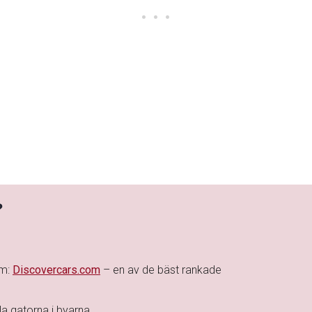
?
rm:
Discovercars.com
– en av de bäst rankade
a gatorna i byarna