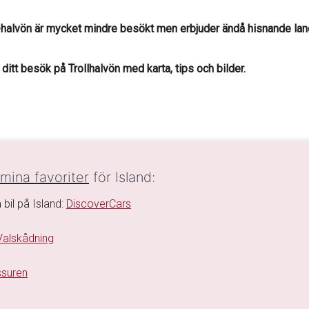
gi-halvön är mycket mindre besökt men erbjuder ändå hisnande la
ditt besök på Trollhalvön med karta, tips och bilder.
mina favoriter
för Island:
 bil på Island:
DiscoverCars
Valskådning
ssuren