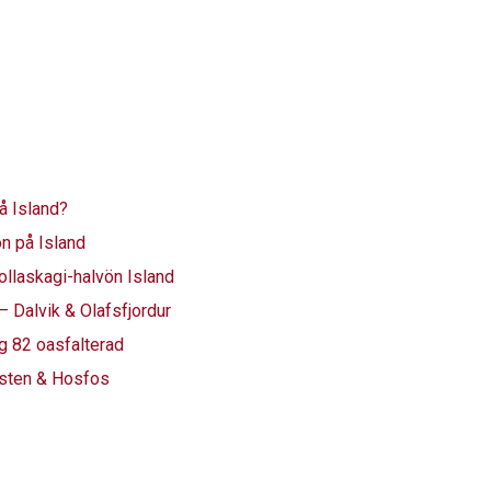
å Island?
ön på Island
laskagi-halvön Island
 Dalvik & Olafsfjordur
äg 82 oasfalterad
usten & Hosfos