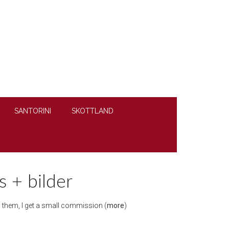
SANTORINI
SKOTTLAND
s + bilder
gh them, I get a small commission (
more
)