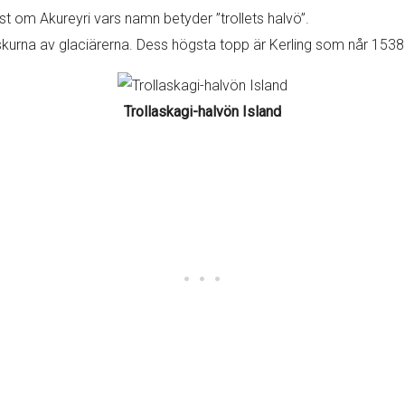
st om Akureyri vars namn betyder ”trollets halvö”.
skurna av glaciärerna. Dess högsta topp är Kerling som når 1538
Trollaskagi-halvön Island