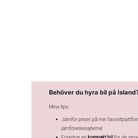
Behöver du hyra bil på Island
Mina tips:
Jämför priser på min favoritplattfo
jämförelsesajterna!
Föredrar en
kompakt bil
för de smal