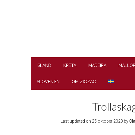
Skip
Skip
Skip
to
to
to
main
secondary
footer
content
menu
ISLAND
KRETA
MADEIRA
MALLO
SLOVENIEN
OM ZIGZAG
Trollaska
Last updated on
25 oktober 2023
by
Cl