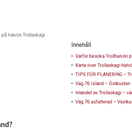
Innehåll
Varför besöka Trollhalvön p
Karta över Trollaskagi-halv
TIPS FÖR PLANERING – Trol
Väg 76 Island – Östkusten –
Inlandet av Tröllaskagi – v
Väg 76 asfalterad – Västk
and?