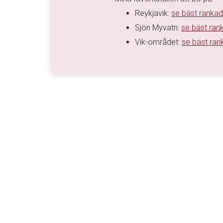
Reykjavik:
se bäst rankad
Sjön Myvatn:
se bäst ran
Vik-området:
se bäst ran