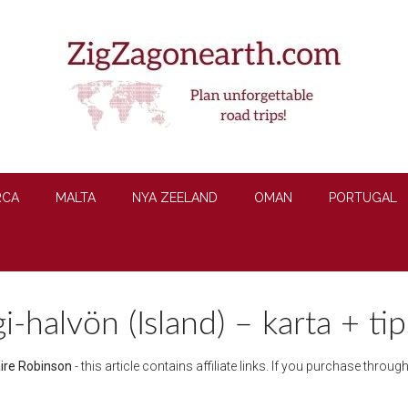
RCA
MALTA
NYA ZEELAND
OMAN
PORTUGAL
gi-halvön (Island) – karta + tip
aire Robinson
- this article contains affiliate links. If you purchase throu