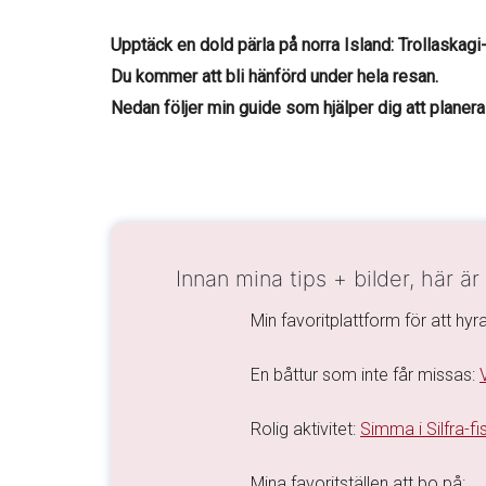
Upptäck en dold pärla på norra Island: Trollaska
Du kommer att bli hänförd under hela resan.
Nedan följer min guide som hjälper dig att planera 
Innan mina tips + bilder, här är
Min favoritplattform för att hyra
En båttur som inte får missas:
Rolig aktivitet:
Simma i Silfra-fi
Mina favoritställen att bo på: