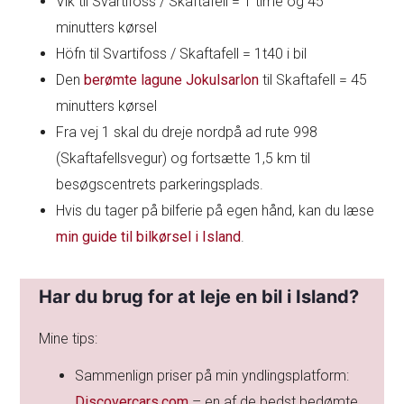
Vik til Svartifoss / Skaftafell = 1 time og 45
minutters kørsel
Höfn til Svartifoss / Skaftafell = 1t40 i bil
Den
berømte lagune Jokulsarlon
til Skaftafell = 45
minutters kørsel
Fra vej 1 skal du dreje nordpå ad rute 998
(Skaftafellsvegur) og fortsætte 1,5 km til
besøgscentrets parkeringsplads.
Hvis du tager på bilferie på egen hånd, kan du læse
min guide til bilkørsel i Island
.
Har du brug for at leje en bil i Island?
Mine tips:
Sammenlign priser på min yndlingsplatform:
Discovercars.com
– en af de bedst bedømte