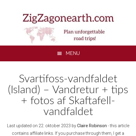
Skip
Skip
Skip
to
to
to
main
secondary
footer
content
menu
MENU
Svartifoss-vandfaldet
(Island) – Vandretur + tips
+ fotos af Skaftafell-
vandfaldet
Last updated on
22. oktober 2023
by
Claire Robinson
- this article
contains affiliate links. If you purchase through them, I get a