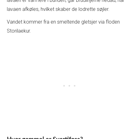
lavaen er varmere i bunden, går brudlinjerne nedad, når
lavaen afkøles, hvilket skaber de lodrette søjler.
Vandet kommer fra en smeltende gletsjer via floden
Storilaekur.