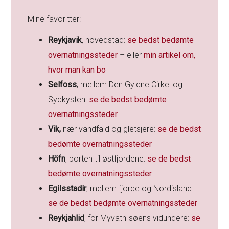
Mine favoritter:
Reykjavik
, hovedstad:
se bedst bedømte
overnatningssteder
– eller
min artikel om,
hvor man kan bo
Selfoss
, mellem Den Gyldne Cirkel og
Sydkysten:
se de bedst bedømte
overnatningssteder
Vik,
nær vandfald og gletsjere:
se de bedst
bedømte overnatningssteder
Höfn
, porten til østfjordene:
se de bedst
bedømte overnatningssteder
Egilsstadir
, mellem fjorde og Nordisland:
se de bedst bedømte overnatningssteder
Reykjahlid
, for Myvatn-søens vidundere:
se