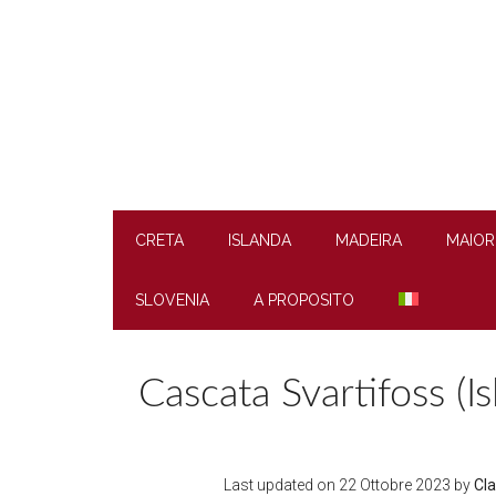
Skip
Skip
Skip
to
to
to
main
secondary
footer
content
menu
CRETA
ISLANDA
MADEIRA
MAIOR
SLOVENIA
A PROPOSITO
Cascata Svartifoss (I
Last updated on
22 Ottobre 2023
by
Cla