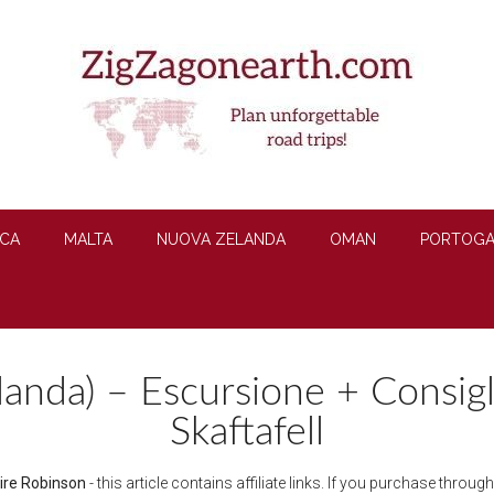
CA
MALTA
NUOVA ZELANDA
OMAN
PORTOGA
slanda) – Escursione + Consigl
Skaftafell
ire Robinson
- this article contains affiliate links. If you purchase throu