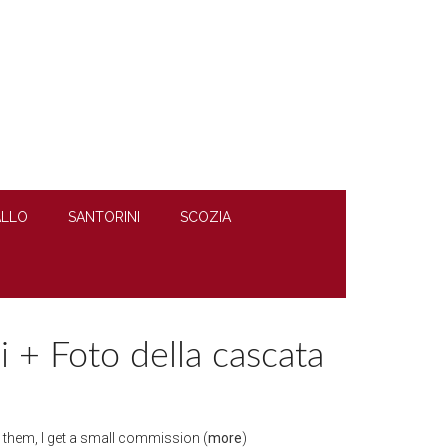
LLO
SANTORINI
SCOZIA
i + Foto della cascata
gh them, I get a small commission (
more
)