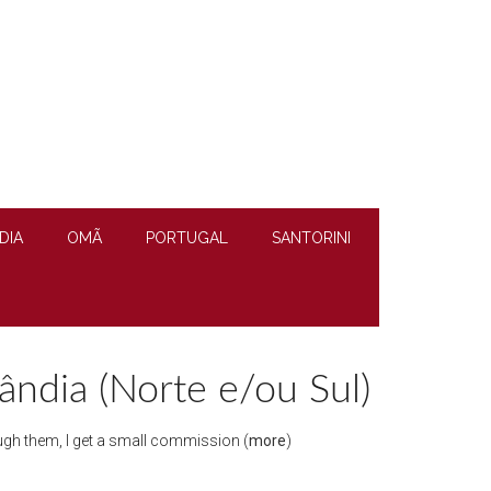
DIA
OMÃ
PORTUGAL
SANTORINI
ândia (Norte e/ou Sul)
hrough them, I get a small commission (
more
)