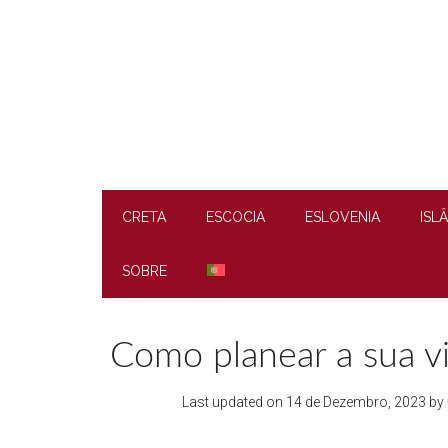
Skip
Skip
Skip
to
to
to
main
secondary
footer
content
menu
CRETA
ESCOCIA
ESLOVENIA
ISL
SOBRE
Como planear a sua vi
Last updated on
14 de Dezembro, 2023
by