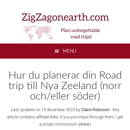
Skip
Skip
Skip
to
to
to
main
secondary
footer
content
menu
MENU
Hur du planerar din Road
trip till Nya Zeeland (norr
och/eller söder)
Last updated on
14 december 2023
by
Claire Robinson
- this
article contains affiliate links. If you purchase through them, I get
a small commission (
more
)