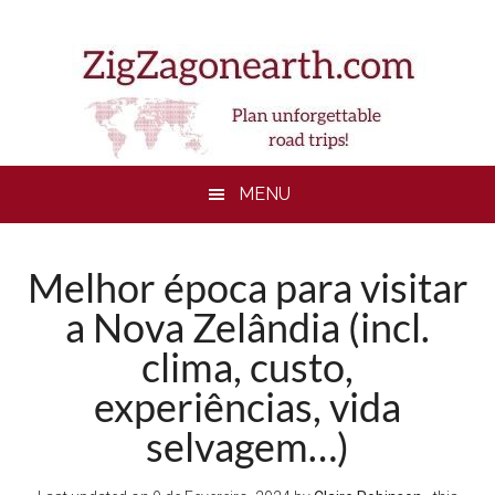
Skip
Skip
Skip
to
to
to
main
secondary
footer
content
menu
MENU
Melhor época para visitar
a Nova Zelândia (incl.
clima, custo,
experiências, vida
selvagem…)