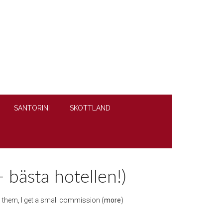
SANTORINI
SKOTTLAND
 bästa hotellen!)
gh them, I get a small commission (
more
)