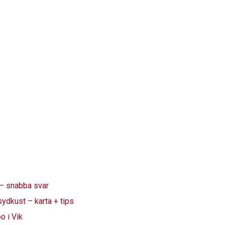
 – snabba svar
ydkust – karta + tips
o i Vik