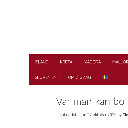
Skip
Skip
Skip
to
to
to
main
secondary
footer
content
menu
ISLAND
KRETA
MADEIRA
MALLO
SLOVENIEN
OM ZIGZAG
Var man kan bo p
Last updated on
27 oktober 2023
by
Cl