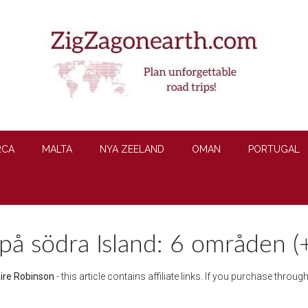
RCA
MALTA
NYA ZEELAND
OMAN
PORTUGAL
å södra Island: 6 områden (+
aire Robinson
- this article contains affiliate links. If you purchase throu