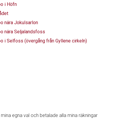
bo i Höfn
ådet
bo nära Jokulsarlon
bo nära Seljalandsfoss
bo i Selfoss (övergång från Gyllene cirkeln)
 mina egna val och betalade alla mina räkningar