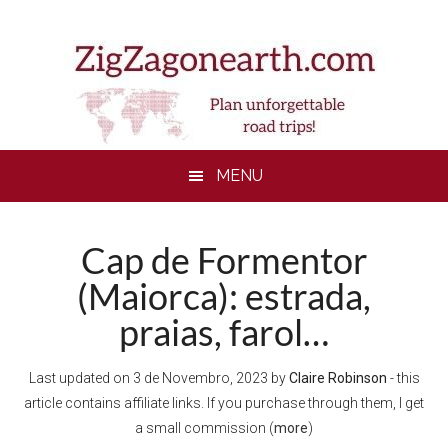
Skip
Skip
Skip
to
to
to
main
secondary
footer
content
menu
MENU
Cap de Formentor
(Maiorca): estrada,
praias, farol…
Last updated on
3 de Novembro, 2023
by
Claire Robinson
- this
article contains affiliate links. If you purchase through them, I get
a small commission (
more
)