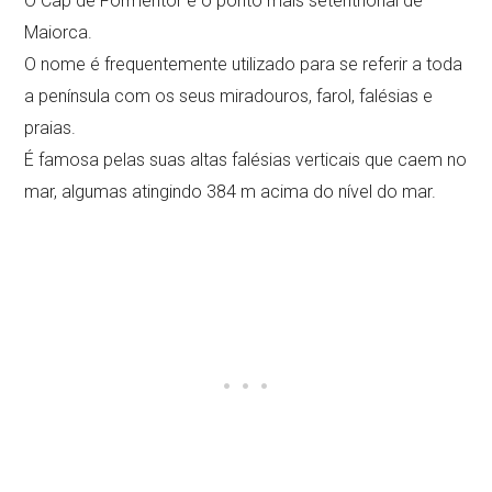
O Cap de Formentor é o ponto mais setentrional de
Maiorca.
O nome é frequentemente utilizado para se referir a toda
a península com os seus miradouros, farol, falésias e
praias.
É famosa pelas suas altas falésias verticais que caem no
mar, algumas atingindo 384 m acima do nível do mar.