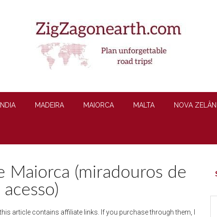
ÂNDIA
MADEIRA
MAIORCA
MALTA
NOVA ZELÂN
e Maiorca (miradouros de
P
S
l acesso)
S
this article contains affiliate links. If you purchase through them, I
th