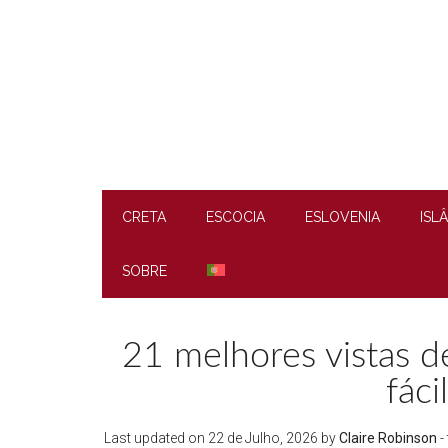
Skip
Skip
Skip
Skip
to
to
to
to
main
secondary
primary
footer
content
menu
sidebar
CRETA
ESCOCIA
ESLOVENIA
ISL
SOBRE
21 melhores vistas d
fáci
Last updated on
22 de Julho, 2026
by
Claire Robinson
- 