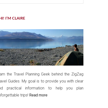
te
HI! I’M CLAIRE
 am the Travel Planning Geek behind the ZigZag
ravel Guides. My goal is to provide you with clear
nd practical information to help you plan
forgettable trips!
Read more