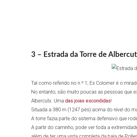
3 – Estrada da Torre de Albercu
Tal como referido no n.º 1, Es Colomer é o mir
No entanto, são muito poucas as pessoas que ex
Albercutx. Uma
das joias escondidas
!
Situada a 380 m (1247 pés) acima do nível do m
A torre fazia parte do sistema defensivo que rode
A partir do caminho, pode ver toda a extremidade
além de ter uma vista completa da baía de Polle