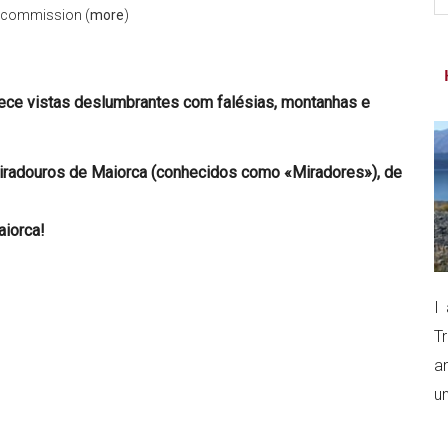
l commission (
more
)
si
...
rece vistas deslumbrantes com falésias, montanhas e
miradouros de Maiorca (conhecidos como «Miradores»), de
aiorca!
I
T
a
un