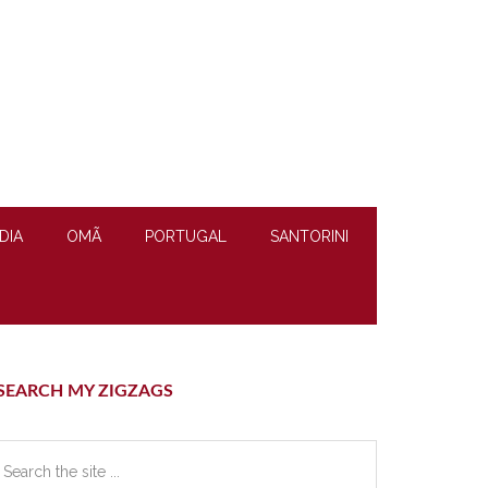
DIA
OMÃ
PORTUGAL
SANTORINI
rimary
SEARCH MY ZIGZAGS
idebar
earch
e