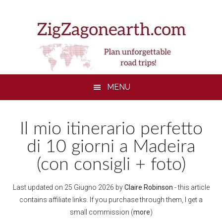
Skip
Skip
Skip
to
to
to
main
secondary
footer
content
menu
MENU
Il mio itinerario perfetto
di 10 giorni a Madeira
(con consigli + foto)
Last updated on
25 Giugno 2026
by
Claire Robinson
- this article
contains affiliate links. If you purchase through them, I get a
small commission (
more
)