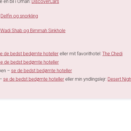
je en bil i Oman:
DiscoverCars
:
Delfin og snorkling
:
Wadi Shab og Bimmah Sinkhole
e de bedst bedømte hoteller
eller mit favorithotel:
The Chedi
se de bedst bedømte hoteller
øen –
se de bedst bedømte hoteller
 –
se de bedst bedømte hoteller
eller min yndlingslejr:
Desert Nigh