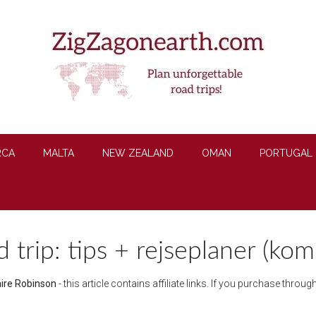
RCA
MALTA
NEW ZEALAND
OMAN
PORTUGAL
trip: tips + rejseplaner (kom
aire Robinson
- this article contains affiliate links. If you purchase thro