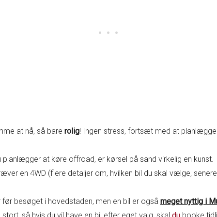
mme at nå, så bare
rolig
! Ingen stress, fortsæt med at planlægge
 planlægger at køre offroad, er kørsel på sand virkelig en kunst.
ver en 4WD (flere detaljer om, hvilken bil du skal vælge, senere i
ler før besøget i hovedstaden, men en bil er også
meget nyttig i M
stort, så hvis du vil have en bil efter eget valg, skal
du
booke tidl