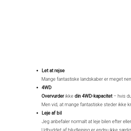
Let at rejse
Mange fantastiske landskaber er meget ne
4WD
Overvurder
ikke
din 4WD-kapacitet
– hvis du
Men vid, at mange fantastiske steder ikke kræ
Leje af bil
Jeg anbefaler normalt at leje bilen efter el
Udbuddet af biludlejning er endnu ikke særlig 