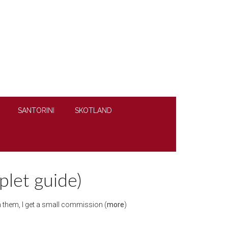
SANTORINI
SKOTLAND
plet guide)
ugh them, I get a small commission (
more
)