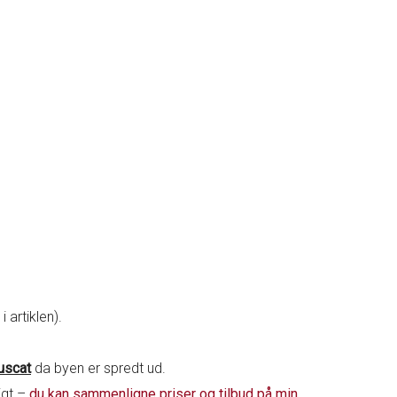
 artiklen).
uscat
da byen er spredt ud.
igt –
du kan sammenligne priser og tilbud på min