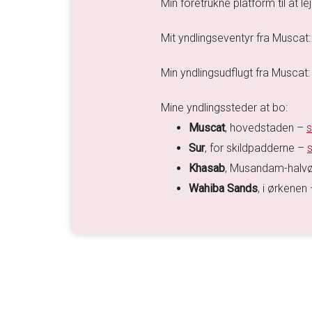
Min foretrukne platform til at le
Mit yndlingseventyr fra Muscat
Min yndlingsudflugt fra Muscat
Mine yndlingssteder at bo:
Muscat
, hovedstaden –
s
Sur
, for skildpadderne –
Khasab
, Musandam-halv
Wahiba Sands
, i ørkenen