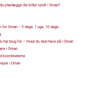
 du planlægge din biltur rundt i Oman?
an for Oman – 5 dage, 1 uge, 10 dage…
g
 du har brug for – Hvad du skal have på i Oman
 køre i Oman
d koordinaterne
t rejse i Oman
: