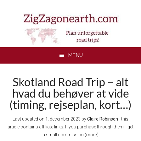
Skip
Skip
Skip
to
to
to
main
secondary
footer
content
menu
MENU
Skotland Road Trip – alt
hvad du behøver at vide
(timing, rejseplan, kort…)
Last updated on
1. december 2023
by
Claire Robinson
- this
article contains affiliate links. If you purchase through them, I get
a small commission (
more
)