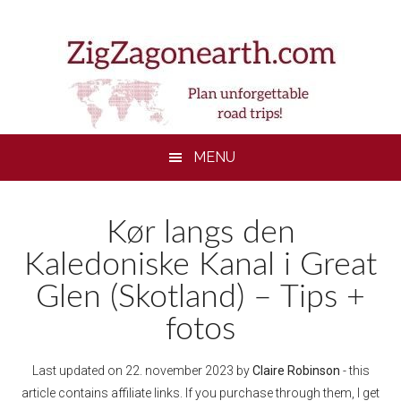
Skip
Skip
Skip
to
to
to
main
secondary
footer
content
menu
MENU
Kør langs den
Kaledoniske Kanal i Great
Glen (Skotland) – Tips +
fotos
Last updated on
22. november 2023
by
Claire Robinson
- this
article contains affiliate links. If you purchase through them, I get