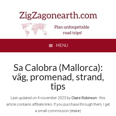
Skip
Skip
Skip
to
to
to
main
secondary
footer
content
menu
MENU
Sa Calobra (Mallorca):
väg, promenad, strand,
tips
Last updated on
4 november 2023
by
Claire Robinson
- this
article contains affiliate links. If you purchase through them, I get
a small commission (
more
)