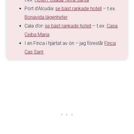
Port d’Alcudia:
se bäst rankade hotell
– t.ex.
Bonavida lägenheter
Cala d’or:
se bäst rankade hotell
– t.ex.
Casa
Ceiba Maria
I en Finca i hjärtat av ön – jag föreslår
Finca
Cas Sant