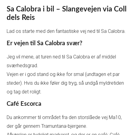
Sa Calobra i bil – Slangevejen via Coll
dels Reis
Lad os starte med den fantastiske vej ned til Sa Calobra.
Er vejen til Sa Calobra svær?
Jeg vil mene, at turen ned til Sa Calobra er af middel
sværhedsgrad.
Vejen er i god stand og ikke for smal (undtagen et par
steder). Hvis du ikke føler dig tryg, så undgå myldretiden
og tag det roligt.
Café Escorca
Du ankommer til området fra den storslåede vej Ma10,
der går gennem Tramuntana-bjergene.
Afkørslen er tydeligt markeret, og der er en café: Café