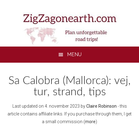
Skip
Skip
Skip
to
to
to
main
secondary
footer
content
menu
MENU
Sa Calobra (Mallorca): vej,
tur, strand, tips
Last updated on
4. november 2023
by
Claire Robinson
- this
article contains affiliate links. If you purchase through them, I get
a small commission (
more
)