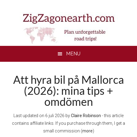
Skip
Skip
Skip
to
to
to
main
secondary
footer
content
menu
MENU
Att hyra bil på Mallorca
(2026): mina tips +
omdömen
Last updated on
6 juli 2026
by
Claire Robinson
- this article
contains affiliate links. If you purchase through them, I get a
small commission (
more
)