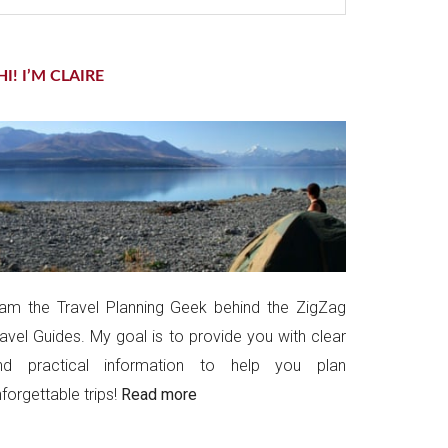
te
HI! I’M CLAIRE
 am the Travel Planning Geek behind the ZigZag
ravel Guides. My goal is to provide you with clear
nd practical information to help you plan
forgettable trips!
Read more