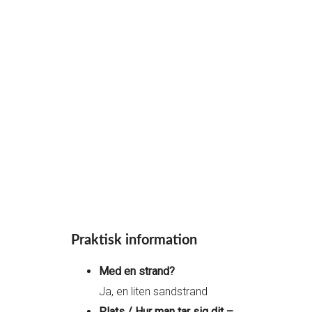
Praktisk information
Med en strand?
Ja, en liten sandstrand
Plats / Hur man tar sig dit –