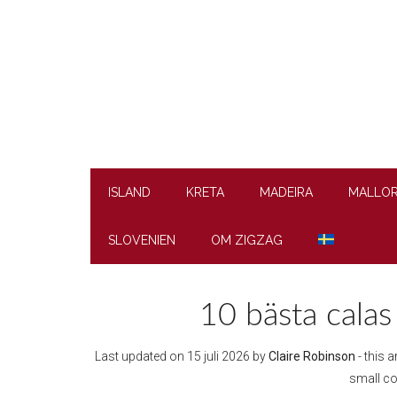
Skip
Skip
Skip
Skip
to
to
to
to
main
secondary
primary
footer
content
menu
sidebar
ISLAND
KRETA
MADEIRA
MALLO
SLOVENIEN
OM ZIGZAG
10 bästa calas 
Last updated on
15 juli 2026
by
Claire Robinson
- this a
small c