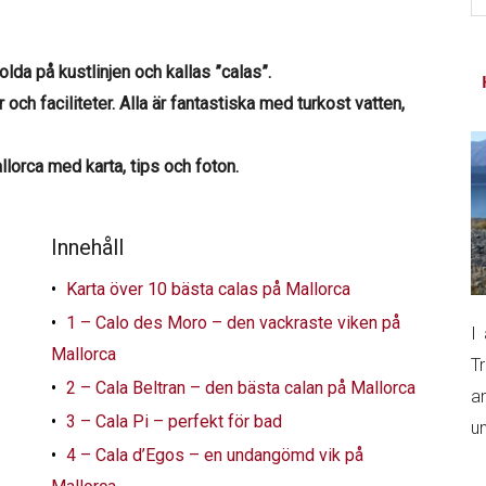
si
...
olda på kustlinjen och kallas ”calas”.
 och faciliteter. Alla är fantastiska med turkost vatten,
llorca med karta, tips och foton.
Innehåll
Karta över 10 bästa calas på Mallorca
1 – Calo des Moro – den vackraste viken på
I
Mallorca
T
2 – Cala Beltran – den bästa calan på Mallorca
a
3 – Cala Pi – perfekt för bad
un
4 – Cala d’Egos – en undangömd vik på