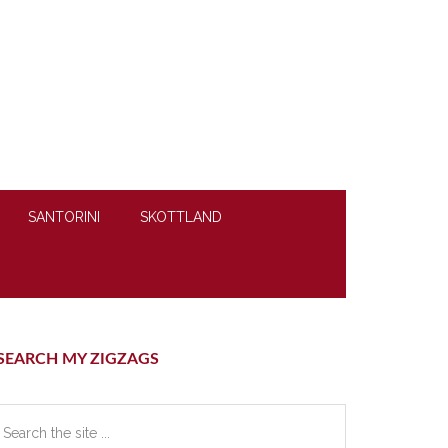
SANTORINI
SKOTTLAND
rimary
SEARCH MY ZIGZAGS
idebar
earch
e