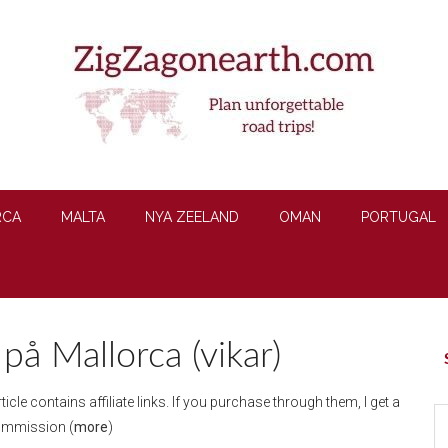
RCA
MALTA
NYA ZEELAND
OMAN
PORTUGAL
på Mallorca (vikar)
P
S
rticle contains affiliate links. If you purchase through them, I get a
S
ommission (
more
)
th