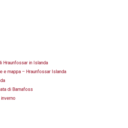
di Hraunfossar in Islanda
one e mappa – Hraunfossar Islanda
nda
cata di Barnafoss
 inverno