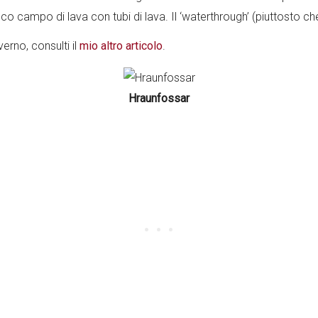
sco campo di lava con tubi di lava. Il ‘waterthrough’ (piuttosto ch
verno, consulti il
mio altro articolo
.
Hraunfossar