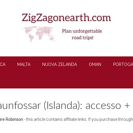
CA
MALTA
NUOVA ZELANDA
OMAN
PORTOGA
unfossar (Islanda): accesso + 
ire Robinson
- this article contains affiliate links. If you purchase throu