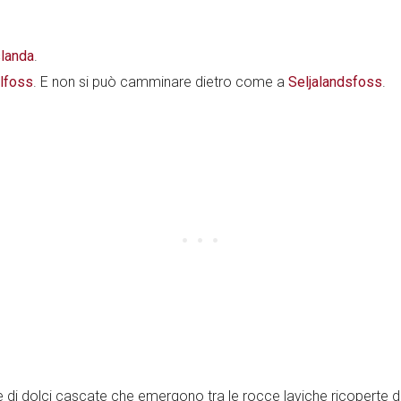
slanda
.
llfoss
. E non si può camminare dietro come a
Seljalandsfoss
.
 di dolci cascate che emergono tra le rocce laviche ricoperte d