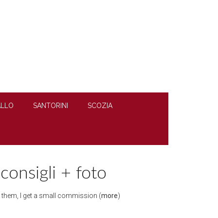
LLO
SANTORINI
SCOZIA
consigli + foto
gh them, I get a small commission (
more
)