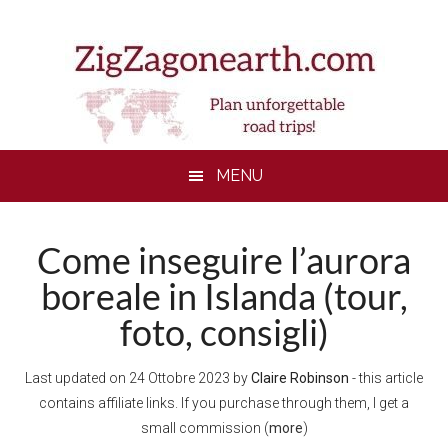
Skip
Skip
Skip
to
to
to
main
secondary
footer
content
menu
MENU
Come inseguire l’aurora
boreale in Islanda (tour,
foto, consigli)
Last updated on
24 Ottobre 2023
by
Claire Robinson
- this article
contains affiliate links. If you purchase through them, I get a
small commission (
more
)