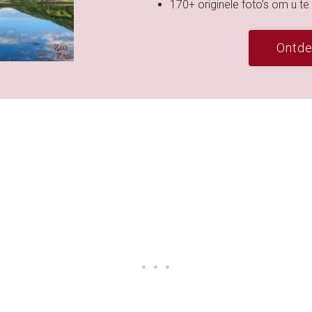
170+ originele foto’s om u te
Ontde