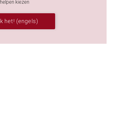
 helpen kiezen
k het! (engels)