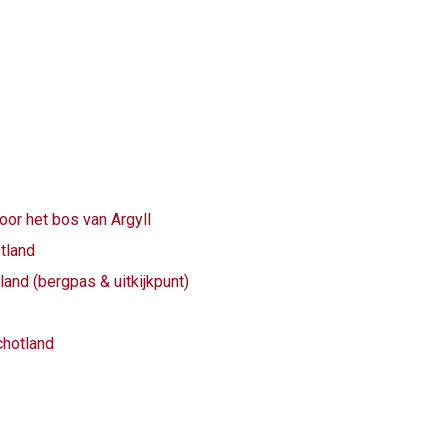
or het bos van Argyll
tland
and (bergpas & uitkijkpunt)
chotland