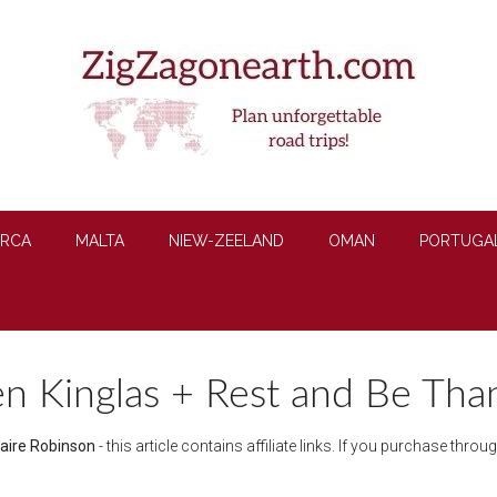
RCA
MALTA
NIEW-ZEELAND
OMAN
PORTUGA
n Kinglas + Rest and Be Than
laire Robinson
- this article contains affiliate links. If you purchase thr