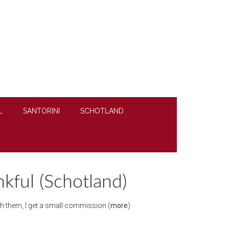
L
SANTORINI
SCHOTLAND
kful (Schotland)
ough them, I get a small commission (
more
)