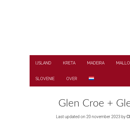
Skip
Skip
Skip
to
to
to
main
secondary
footer
content
menu
IJSLAND
KRETA
MADEIRA
MALLO
SLOVENIE
OVER
Glen Croe + Gle
Last updated on
20 november 2023
by
C