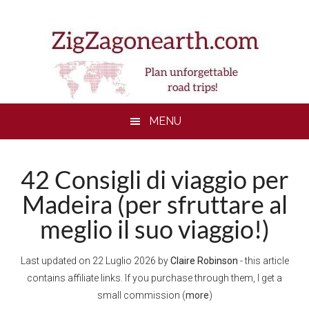
Skip
Skip
Skip
Skip
to
to
to
to
main
secondary
primary
footer
content
menu
sidebar
MENU
42 Consigli di viaggio per
Madeira (per sfruttare al
meglio il suo viaggio!)
Last updated on
22 Luglio 2026
by
Claire Robinson
- this article
contains affiliate links. If you purchase through them, I get a
small commission (
more
)