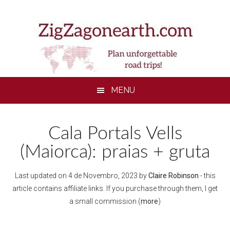
Skip
Skip
Skip
to
to
to
main
secondary
footer
content
menu
MENU
Cala Portals Vells
(Maiorca): praias + gruta
Last updated on
4 de Novembro, 2023
by
Claire Robinson
- this
article contains affiliate links. If you purchase through them, I get
a small commission (
more
)